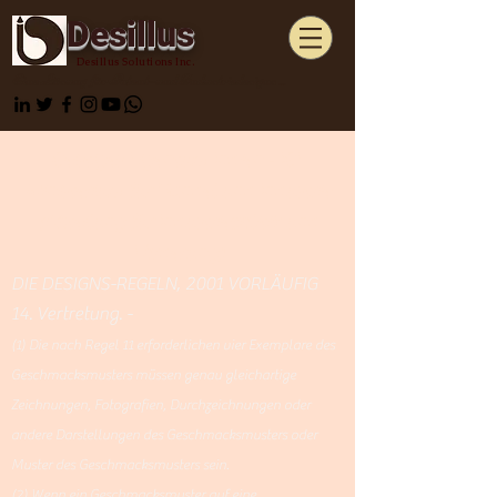
Desillus
Desillus Solutions Inc.
Eine Lösung für Patent- und Industriedesigns ...
Geistiges Eigentum Indien - IGE
Ministerium für Handel und Industrie
(Abteilung für Industriepolitik und
Förderung)
DIE DESIGNS-REGELN, 2001 VORLÄUFIG
14. Vertretung. -
(1) Die nach Regel 11 erforderlichen vier Exemplare des
Geschmacksmusters müssen genau gleichartige
Zeichnungen, Fotografien, Durchzeichnungen oder
andere Darstellungen des Geschmacksmusters oder
Muster des Geschmacksmusters sein.
(2) Wenn ein Geschmacksmuster auf eine