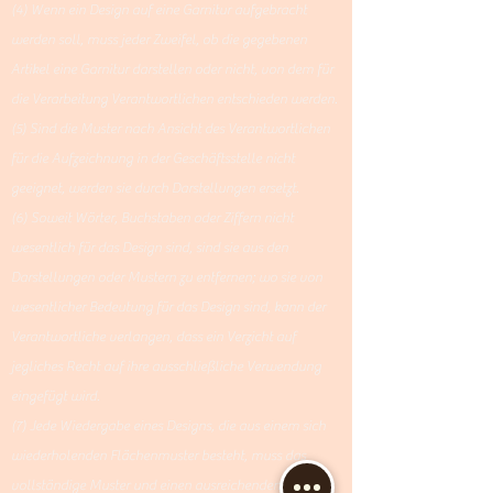
(4) Wenn ein Design auf eine Garnitur aufgebracht
werden soll, muss jeder Zweifel, ob die gegebenen
Artikel eine Garnitur darstellen oder nicht, von dem für
die Verarbeitung Verantwortlichen entschieden werden.
(5) Sind die Muster nach Ansicht des Verantwortlichen
für die Aufzeichnung in der Geschäftsstelle nicht
geeignet, werden sie durch Darstellungen ersetzt.
(6) Soweit Wörter, Buchstaben oder Ziffern nicht
wesentlich für das Design sind, sind sie aus den
Darstellungen oder Mustern zu entfernen; wo sie von
wesentlicher Bedeutung für das Design sind, kann der
Verantwortliche verlangen, dass ein Verzicht auf
jegliches Recht auf ihre ausschließliche Verwendung
eingefügt wird.
(7) Jede Wiedergabe eines Designs, die aus einem sich
wiederholenden Flächenmuster besteht, muss das
vollständige Muster und einen ausreichenden Teil des